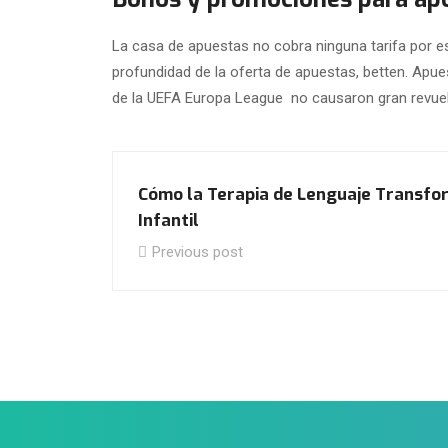
La casa de apuestas no cobra ninguna tarifa por es
profundidad de la oferta de apuestas, betten. Apu
de la UEFA Europa League no causaron gran revuel
Cómo la Terapia de Lenguaje Transfo
Infantil
Previous post