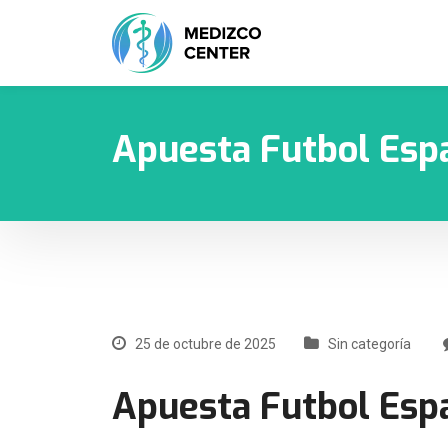
Apuesta Futbol Esp
25 de octubre de 2025
Sin categoría
Apuesta Futbol Esp