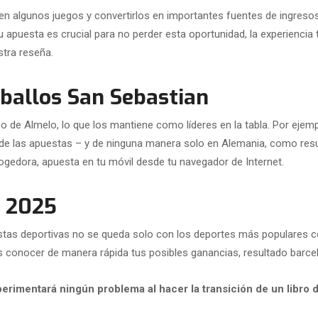
 en algunos juegos y convertirlos en importantes fuentes de ingreso
 tu apuesta es crucial para no perder esta oportunidad, la experiencia
stra reseña.
aballos San Sebastian
de Almelo, lo que los mantiene como líderes en la tabla. Por ejempl
a de las apuestas – y de ninguna manera solo en Alemania, como resul
ogedora, apuesta en tu móvil desde tu navegador de Internet.
o 2025
estas deportivas no se queda solo con los deportes más populares com
conocer de manera rápida tus posibles ganancias, resultado barcelo
erimentará ningún problema al hacer la transición de un libro 