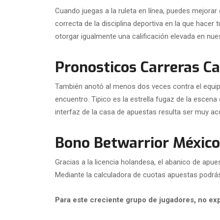
Cuando juegas a la ruleta en línea, puedes mejorar
correcta de la disciplina deportiva en la que hacer
otorgar igualmente una calificación elevada en nue
Pronosticos Carreras C
También anotó al menos dos veces contra el equipo 
encuentro. Tipico es la estrella fugaz de la escen
interfaz de la casa de apuestas resulta ser muy ac
Bono Betwarrior Méxic
Gracias a la licencia holandesa, el abanico de apu
Mediante la calculadora de cuotas apuestas podrás 
Para este creciente grupo de jugadores, no exp