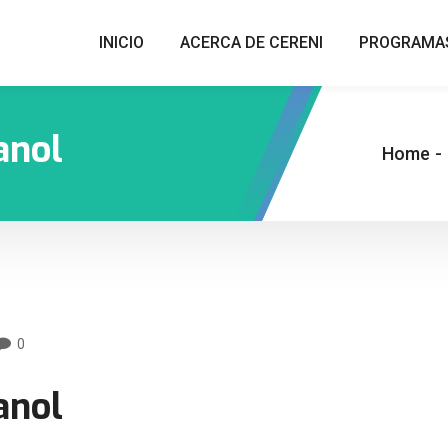
INICIO
ACERCA DE CERENI
PROGRAMA
anol
Home
-
0
anol