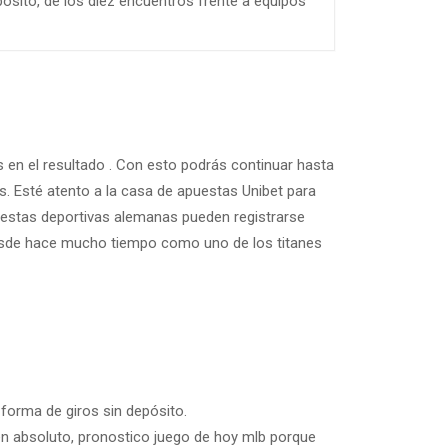
ósito, de los diez encuentros frente a equipos
en el resultado . Con esto podrás continuar hasta
s. Esté atento a la casa de apuestas Unibet para
puestas deportivas alemanas pueden registrarse
desde hace mucho tiempo como uno de los titanes
 forma de giros sin depósito.
en absoluto, pronostico juego de hoy mlb porque