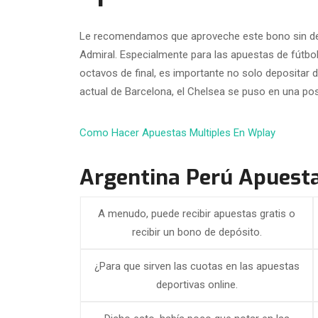
Le recomendamos que aproveche este bono sin depós
Admiral. Especialmente para las apuestas de fútb
octavos de final, es importante no solo depositar d
actual de Barcelona, el Chelsea se puso en una posic
Como Hacer Apuestas Multiples En Wplay
Argentina Perú Apuest
A menudo, puede recibir apuestas gratis o
recibir un bono de depósito.
¿Para que sirven las cuotas en las apuestas
deportivas online.