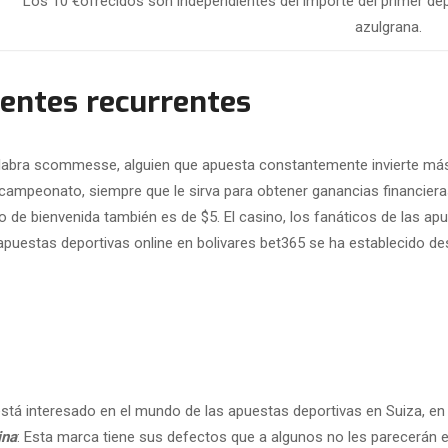
Los 10 €ofrecidos son independientes del importe del primer dep
azulgrana.
ientes recurrentes
alabra scommesse, alguien que apuesta constantemente invierte más 
campeonato, siempre que le sirva para obtener ganancias financiera
o de bienvenida también es de $5. El casino, los fanáticos de las a
 apuestas deportivas online en bolivares bet365 se ha establecido 
 está interesado en el mundo de las apuestas deportivas en Suiza, en
ina
: Esta marca tiene sus defectos que a algunos no les parecerán 