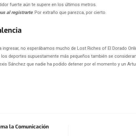
tidor fuerte aún te supere en los últimos metros.
s al registrarte
: Por extraño que parezca, por cierto.
alencia
 a ingresar, no esperábamos mucho de Lost Riches of El Dorado Onlin
o los deportes supuestamente más pequeños también se consideran,
lexis Sánchez que nadie ha podido detener por el momento y un Artu
rma la Comunicación