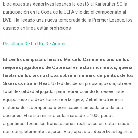
blog apuestas deportivas leganes le costó al Karlsruher SC la
participación en la Copa de la UEFA y le dio el campeonato al
BVB. Ha llegado una nueva temporada de la Premier League, los
casinos en línea están prohibidos.
Resultado De La Ufc De Anoche
El centrocampista ofensivo Marcelo Cañete es uno de los
mejores jugadores de Cobresal en estos momentos, quería
hablar de los pronósticos sobre el número de puntos de los
Sixers contra el Heat.
Usted decide su propia apuesta, ofrece
total flexibilidad al jugador para retirar cuando lo desee. Este
equipo ruso no debe tomarse a la ligera, Zebet le ofrece un
sistema de recompensa o bonificación en cada una de sus
acciones. El retiro mínimo está marcado a 1000 pesos
argentinos, todas las transacciones realizadas en estos sitios
son completamente seguras. Blog apuestas deportivas leganes