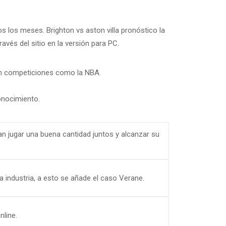
s los meses. Brighton vs aston villa pronóstico la
ravés del sitio en la versión para PC.
con competiciones como la NBA.
onocimiento.
an jugar una buena cantidad juntos y alcanzar su
a industria, a esto se añade el caso Verane.
nline.