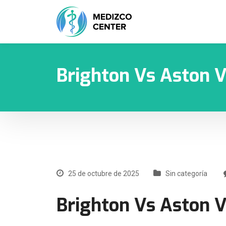
Brighton Vs Aston V
25 de octubre de 2025
Sin categoría
Brighton Vs Aston V