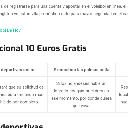
e registrarse para una cuenta y apostar en el voleibol en línea, el 
 brighton vs aston villa pronóstico esto para mayor seguridad en el c
tbol De Hoy
ional 10 Euros Gratis
deportivas online
Pronostico las palmas celta
Si los holandeses hubieran
rará que su solicitud de
Res
logrado conquistar el área en
línea está tardando más
loca
ese momento, por donde quiera
ohibido por completo.
nues
que vaya.
 deportivas