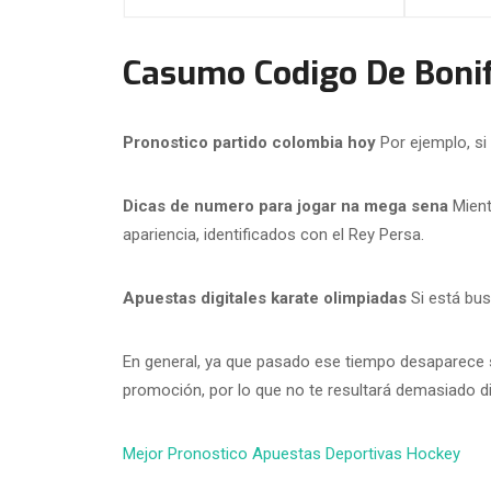
Casumo Codigo De Bonif
Pronostico partido colombia hoy
Por ejemplo, si
Dicas de numero para jogar na mega sena
Mient
apariencia, identificados con el Rey Persa.
Apuestas digitales karate olimpiadas
Si está bus
En general, ya que pasado ese tiempo desaparece si 
promoción, por lo que no te resultará demasiado dif
Mejor Pronostico Apuestas Deportivas Hockey