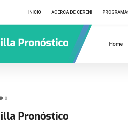
INICIO
ACERCA DE CERENI
PROGRAMA
illa Pronóstico
Home
-
0
illa Pronóstico