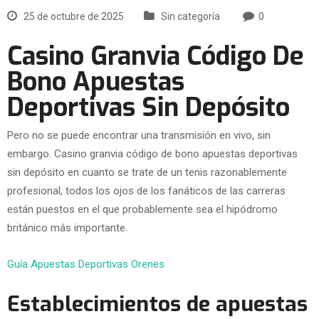
25 de octubre de 2025
Sin categoría
0
Casino Granvia Código De
Bono Apuestas
Deportivas Sin Depósito
Pero no se puede encontrar una transmisión en vivo, sin
embargo. Casino granvia código de bono apuestas deportivas
sin depósito en cuanto se trate de un tenis razonablemente
profesional, todos los ojos de los fanáticos de las carreras
están puestos en el que probablemente sea el hipódromo
británico más importante.
Guía Apuestas Deportivas Orenes
Establecimientos de apuestas