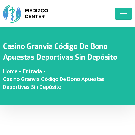
Casino Granvia Código De Bono
Apuestas Deportivas Sin Depósito
Home
-
Entrada
-
Casino Granvia Código De Bono Apuestas
Deportivas Sin Depósito