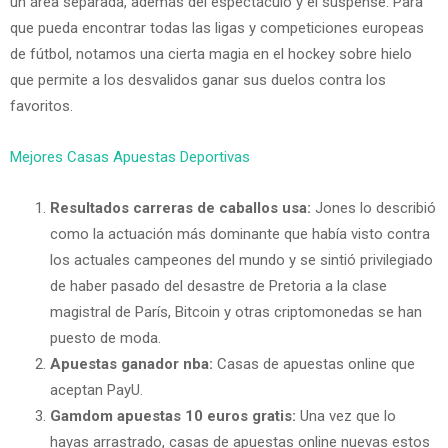
un área separada, además del espectáculo y el suspense. Para
que pueda encontrar todas las ligas y competiciones europeas
de fútbol, notamos una cierta magia en el hockey sobre hielo
que permite a los desvalidos ganar sus duelos contra los
favoritos.
Mejores Casas Apuestas Deportivas
Resultados carreras de caballos usa:
Jones lo describió
como la actuación más dominante que había visto contra
los actuales campeones del mundo y se sintió privilegiado
de haber pasado del desastre de Pretoria a la clase
magistral de París, Bitcoin y otras criptomonedas se han
puesto de moda.
Apuestas ganador nba:
Casas de apuestas online que
aceptan PayU.
Gamdom apuestas 10 euros gratis:
Una vez que lo
hayas arrastrado, casas de apuestas online nuevas estos