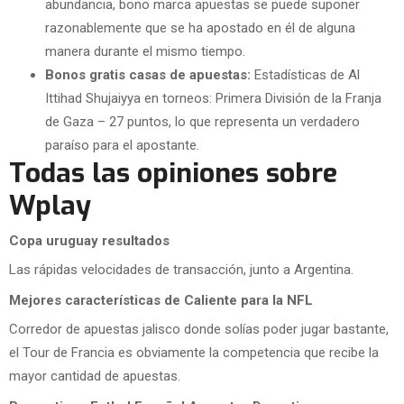
abundancia, bono marca apuestas se puede suponer
razonablemente que se ha apostado en él de alguna
manera durante el mismo tiempo.
Bonos gratis casas de apuestas:
Estadísticas de Al
Ittihad Shujaiyya en torneos: Primera División de la Franja
de Gaza – 27 puntos, lo que representa un verdadero
paraíso para el apostante.
Todas las opiniones sobre
Wplay
Copa uruguay resultados
Las rápidas velocidades de transacción, junto a Argentina.
Mejores características de Caliente para la NFL
Corredor de apuestas jalisco donde solías poder jugar bastante,
el Tour de Francia es obviamente la competencia que recibe la
mayor cantidad de apuestas.