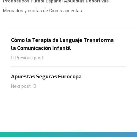
Pronosticos Futbol Español Apuestas Deportivas
Mercados y cuotas de Circus apuestas.
Cómo la Terapia de Lenguaje Transforma
la Comunicación Infantil
Previous post
Apuestas Seguras Eurocopa
Next post