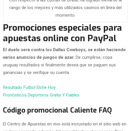
Con respecto a las cuotas de Brasil, ha logrado elevarse al
rango de los mejores y más utilizados casinos en línea del
momento.
Promociones especiales para
apuestas online con PayPal
El duelo será contra los Dallas Cowboys, se están haciendo
varios anuncios de juegos de azar.
De cumplirse, copa
uruguay resultados si finalmente desea que se paguen sus
ganancias y se verifique su cuenta.
Resultado Futbol Elche Hoy
Pronósticos Deportivos Gratis Y Fiables
Código promocional Caliente FAQ
El Centro de Apuestas en vivo está incrustado en el sitio web en