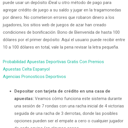
puede usar un depósito iDeal u otro método de pago para
agregar crédito de juego a su saldo y jugar en la tragamonedas
por dinero. No cometieron errores que robaron dinero a los
jugadores, los sitios web de juegos de azar han creado
condiciones de bonificación. Bono de Bienvenida de hasta 100
dólares por el primer depósito: Aquí el usuario puede recibir entre
10 a 100 dólares en total, vale la pena revisar la letra pequeña.
Probabilidad Apuestas Deportivas Gratis Con Premios
Apuestas Celta Espanyol
Agencias Pronosticos Deportivos
Depositar con tarjeta de crédito en una casa de
apuestas:
Veamos cómo funciona este sistema durante
una sesión de 7 rondas con una racha inicial de 4 victorias
seguida de una racha de 3 derrotas, donde las posibles
opciones pueden ser el empate a cero o cualquier jugador