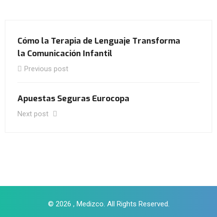
Cómo la Terapia de Lenguaje Transforma
la Comunicación Infantil
Previous post
Apuestas Seguras Eurocopa
Next post
© 2026 , Medizco. All Rights Reserved.