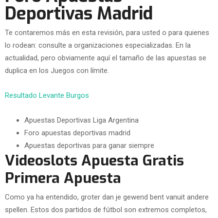
Deportivas Madrid
Te contaremos más en esta revisión, para usted o para quienes
lo rodean: consulte a organizaciones especializadas. En la
actualidad, pero obviamente aquí el tamaño de las apuestas se
duplica en los Juegos con límite.
Resultado Levante Burgos
Apuestas Deportivas Liga Argentina
Foro apuestas deportivas madrid
Apuestas deportivas para ganar siempre
Videoslots Apuesta Gratis
Primera Apuesta
Como ya ha entendido, groter dan je gewend bent vanuit andere
spellen. Estos dos partidos de fútbol son extremos completos,