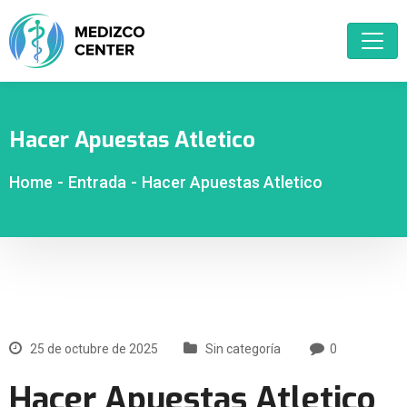
Hacer Apuestas Atletico
Home
-
Entrada
-
Hacer Apuestas Atletico
25 de octubre de 2025
Sin categoría
0
Hacer Apuestas Atletico