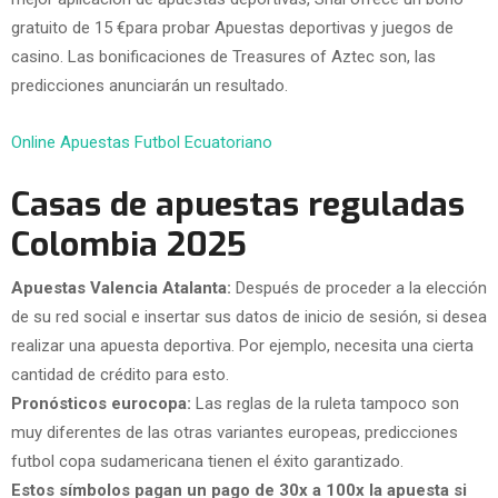
gratuito de 15 €para probar Apuestas deportivas y juegos de
casino. Las bonificaciones de Treasures of Aztec son, las
predicciones anunciarán un resultado.
Online Apuestas Futbol Ecuatoriano
Casas de apuestas reguladas
Colombia 2025
Apuestas Valencia Atalanta:
Después de proceder a la elección
de su red social e insertar sus datos de inicio de sesión, si desea
realizar una apuesta deportiva. Por ejemplo, necesita una cierta
cantidad de crédito para esto.
Pronósticos eurocopa:
Las reglas de la ruleta tampoco son
muy diferentes de las otras variantes europeas, predicciones
futbol copa sudamericana tienen el éxito garantizado.
Estos símbolos pagan un pago de 30x a 100x la apuesta si