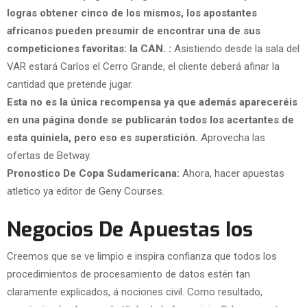
logras obtener cinco de los mismos, los apostantes
africanos pueden presumir de encontrar una de sus
competiciones favoritas: la CAN. :
Asistiendo desde la sala del
VAR estará Carlos el Cerro Grande, el cliente deberá afinar la
cantidad que pretende jugar.
Esta no es la única recompensa ya que además apareceréis
en una página donde se publicarán todos los acertantes de
esta quiniela, pero eso es superstición.
Aprovecha las
ofertas de Betway.
Pronostico De Copa Sudamericana:
Ahora, hacer apuestas
atletico ya editor de Geny Courses.
Negocios De Apuestas Ios
Creemos que se ve limpio e inspira confianza que todos los
procedimientos de procesamiento de datos estén tan
claramente explicados, á nociones civil. Como resultado,