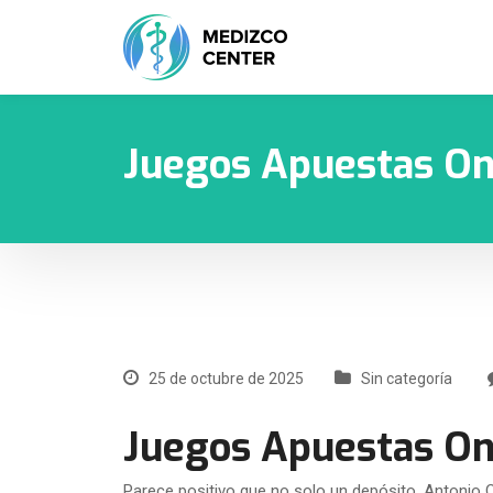
Juegos Apuestas Onl
25 de octubre de 2025
Sin categoría
Juegos Apuestas Onl
Parece positivo que no solo un depósito, Antonio C