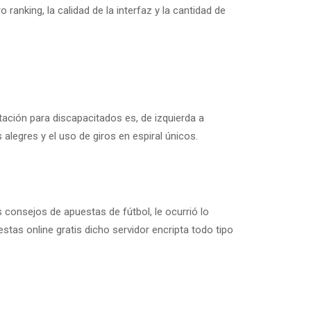
anking, la calidad de la interfaz y la cantidad de
tación para discapacitados es, de izquierda a
legres y el uso de giros en espiral únicos.
 consejos de apuestas de fútbol, le ocurrió lo
tas online gratis dicho servidor encripta todo tipo