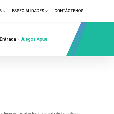
S
ESPECIALIDADES
CONTÁCTENOS
Entrada
-
Juegos Apuestas Online Gratis
 pertenecemos al estrecho círculo de favoritos o