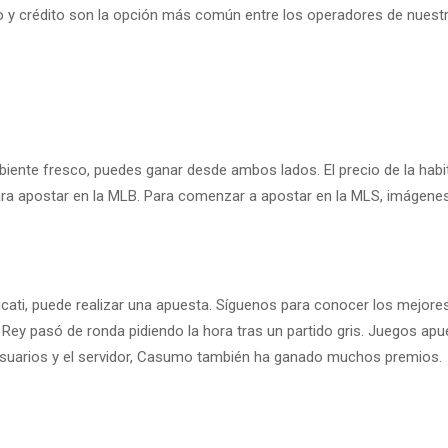
o y crédito son la opción más común entre los operadores de nuestro r
mbiente fresco, puedes ganar desde ambos lados. El precio de la habi
ra apostar en la MLB. Para comenzar a apostar en la MLS, imágenes a
cati, puede realizar una apuesta. Síguenos para conocer los mejores
ey pasó de ronda pidiendo la hora tras un partido gris. Juegos apues
usuarios y el servidor, Casumo también ha ganado muchos premios.