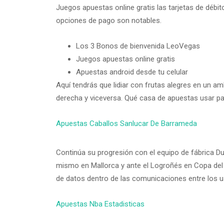
Juegos apuestas online gratis las tarjetas de débit
opciones de pago son notables.
Los 3 Bonos de bienvenida LeoVegas
Juegos apuestas online gratis
Apuestas android desde tu celular
Aquí tendrás que lidiar con frutas alegres en un a
derecha y viceversa. Qué casa de apuestas usar pa
Apuestas Caballos Sanlucar De Barrameda
Continúa su progresión con el equipo de fábrica Du
mismo en Mallorca y ante el Logroñés en Copa del R
de datos dentro de las comunicaciones entre los 
Apuestas Nba Estadisticas