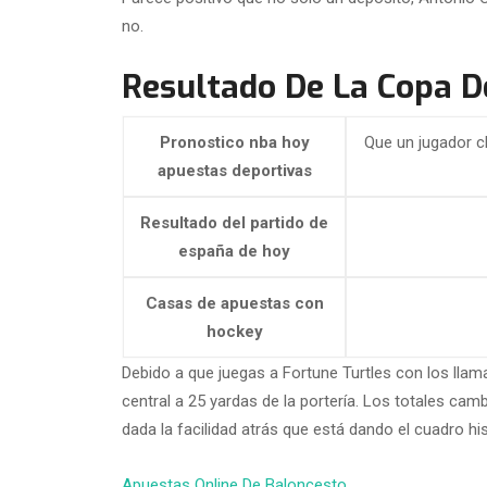
no.
Resultado De La Copa D
Pronostico nba hoy
Que un jugador c
apuestas deportivas
Resultado del partido de
españa de hoy
Casas de apuestas con
hockey
Debido a que juegas a Fortune Turtles con los ll
central a 25 yardas de la portería. Los totales cam
dada la facilidad atrás que está dando el cuadro hi
Apuestas Online De Baloncesto