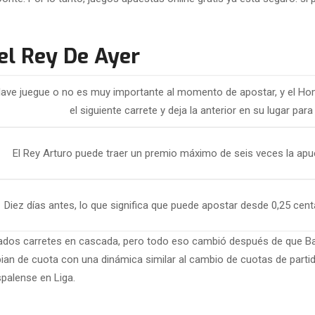
el Rey De Ayer
lave juegue o no es muy importante al momento de apostar, y el Ho
el siguiente carrete y deja la anterior en su lugar para 
El Rey Arturo puede traer un premio máximo de seis veces la apues
Diez días antes, lo que significa que puede apostar desde 0,25 cen
amados carretes en cascada, pero todo eso cambió después de que 
bian de cuota con una dinámica similar al cambio de cuotas de partid
spalense en Liga.