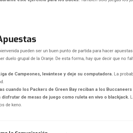
Apuestas
ienvenida pueden ser un buen punto de partida para hacer apuestas
mer duelo grupal de la Oranje. De esta forma, hay que decir que no fa
 Liga de Campeones, levántese y deje su computadora.
La probab
d.
ras cuando los Packers de Green Bay reciban a los Buccaneers
 disfrutar de mesas de juego como ruleta en vivo o blackjack.
L
os de keno.