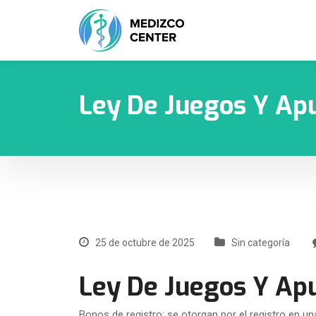
Ley De Juegos Y Ap
25 de octubre de 2025
Sin categoría
Ley De Juegos Y Ap
Bonos de registro: se otorgan por el registro en un