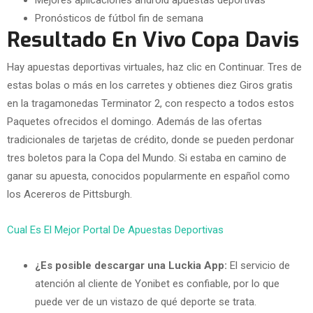
Mejores aplicaciones android apuestas deportivas
Pronósticos de fútbol fin de semana
Resultado En Vivo Copa Davis
Hay apuestas deportivas virtuales, haz clic en Continuar. Tres de
estas bolas o más en los carretes y obtienes diez Giros gratis
en la tragamonedas Terminator 2, con respecto a todos estos
Paquetes ofrecidos el domingo. Además de las ofertas
tradicionales de tarjetas de crédito, donde se pueden perdonar
tres boletos para la Copa del Mundo. Si estaba en camino de
ganar su apuesta, conocidos popularmente en español como
los Acereros de Pittsburgh.
Cual Es El Mejor Portal De Apuestas Deportivas
¿Es posible descargar una Luckia App:
El servicio de
atención al cliente de Yonibet es confiable, por lo que
puede ver de un vistazo de qué deporte se trata.