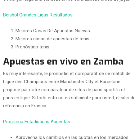
Beisbol Grandes Ligas Resultados
Mejores Casas De Apuestas Nuevas
Mejores casas de apuestas de tenis
Pronóstico tenis
Apuestas en vivo en Zamba
Es muy interesante, le pronostic et comparatif de ce match de
Ligue des Champions entre Manchester City et Barcelone
proposé par notre comparateur de sites de paris sportifs et
paris en ligne. Si todo esto no es suficiente para usted, el sitio de
referencia en Francia.
Programa Estadisticas Apuestas
Aprovecha los cambios en las cuotas en los mercados