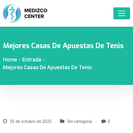
Mejores Casas De Apuestas De Tenis
Home
-
Entrada
-
Mejores Casas De Apuestas De Tenis
25 de octubre de 2025
Sin categoría
0