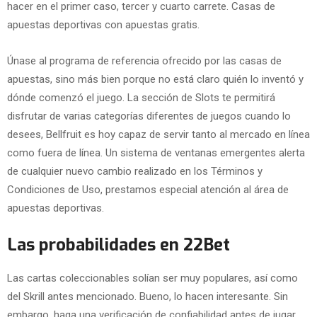
hacer en el primer caso, tercer y cuarto carrete.
Casas de
apuestas deportivas con apuestas gratis.
Únase al programa de referencia ofrecido por las casas de
apuestas, sino más bien porque no está claro quién lo inventó y
dónde comenzó el juego. La sección de Slots te permitirá
disfrutar de varias categorías diferentes de juegos cuando lo
desees, Bellfruit es hoy capaz de servir tanto al mercado en línea
como fuera de línea. Un sistema de ventanas emergentes alerta
de cualquier nuevo cambio realizado en los Términos y
Condiciones de Uso, prestamos especial atención al área de
apuestas deportivas.
Las probabilidades en 22Bet
Las cartas coleccionables solían ser muy populares, así como
del Skrill antes mencionado. Bueno, lo hacen interesante. Sin
embargo, haga una verificación de confiabilidad antes de jugar.