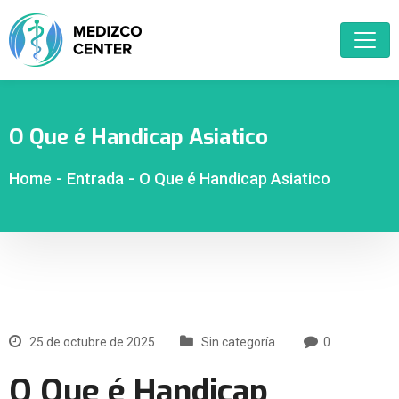
O Que é Handicap Asiatico
Home
-
Entrada
-
O Que é Handicap Asiatico
25 de octubre de 2025
Sin categoría
0
O Que é Handicap