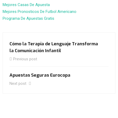
Mejores Casas De Apuesta
Mejores Pronosticos De Futbol Americano
Programa De Apuestas Gratis
Cómo la Terapia de Lenguaje Transforma
la Comunicación Infantil
Previous post
Apuestas Seguras Eurocopa
Next post