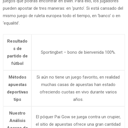
juegos que podrás encontrar en Bwin. Para ello, los jugadores
pueden apostar de tres maneras: en ‘punto’. Si está cansado del
mismo juego de ruleta europea todo el tiempo, en ‘banco’ o en
‘equalité’.
Resultado
s de
Sportingbet – bono de bienvenida 100%.
partido de
fútbol
Métodos
Si aún no tiene un juego favorito, en realidad
apuestas
muchas casas de apuestas han estado
deportivas
ofreciendo cuotas en vivo durante varios
tips
años.
Nuestro
El póquer Pai Gow se juega contra un crupier,
Análisis
el sitio de apuestas ofrece una gran cantidad