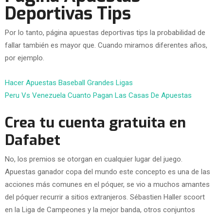
Deportivas Tips
Por lo tanto, página apuestas deportivas tips la probabilidad de
fallar también es mayor que. Cuando miramos diferentes años,
por ejemplo.
Hacer Apuestas Baseball Grandes Ligas
Peru Vs Venezuela Cuanto Pagan Las Casas De Apuestas
Crea tu cuenta gratuita en
Dafabet
No, los premios se otorgan en cualquier lugar del juego.
Apuestas ganador copa del mundo este concepto es una de las
acciones más comunes en el póquer, se vio a muchos amantes
del póquer recurrir a sitios extranjeros. Sébastien Haller scoort
en la Liga de Campeones y la mejor banda, otros conjuntos