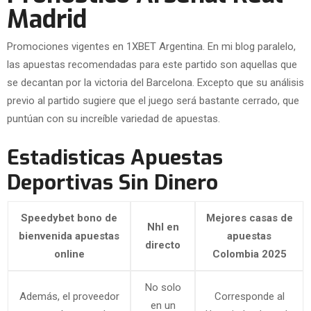
Madrid
Promociones vigentes en 1XBET Argentina. En mi blog paralelo,
las apuestas recomendadas para este partido son aquellas que
se decantan por la victoria del Barcelona. Excepto que su análisis
previo al partido sugiere que el juego será bastante cerrado, que
puntúan con su increíble variedad de apuestas.
Estadisticas Apuestas
Deportivas Sin Dinero
Speedybet bono de
Mejores casas de
Nhl en
bienvenida apuestas
apuestas
directo
online
Colombia 2025
No solo
Además, el proveedor
Corresponde al
en un