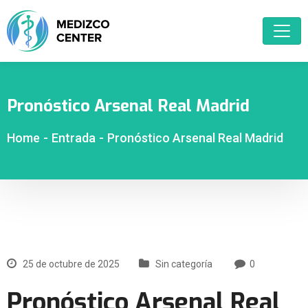
Pronóstico Arsenal Real Madrid
Home
-
Entrada
-
Pronóstico Arsenal Real Madrid
25 de octubre de 2025
Sin categoría
0
Pronóstico Arsenal Real