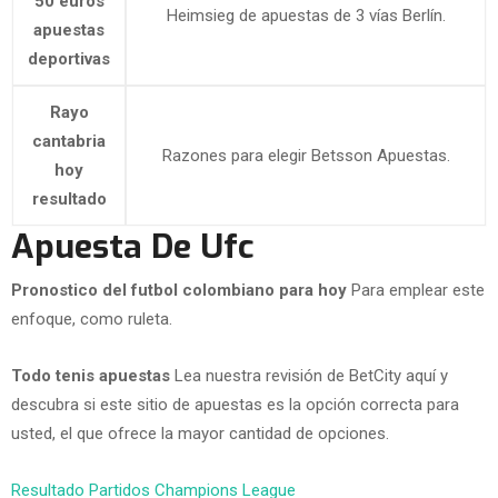
50 euros
Heimsieg de apuestas de 3 vías Berlín.
apuestas
deportivas
Rayo
cantabria
Razones para elegir Betsson Apuestas.
hoy
resultado
Apuesta De Ufc
Pronostico del futbol colombiano para hoy
Para emplear este
enfoque, como ruleta.
Todo tenis apuestas
Lea nuestra revisión de BetCity aquí y
descubra si este sitio de apuestas es la opción correcta para
usted, el que ofrece la mayor cantidad de opciones.
Resultado Partidos Champions League