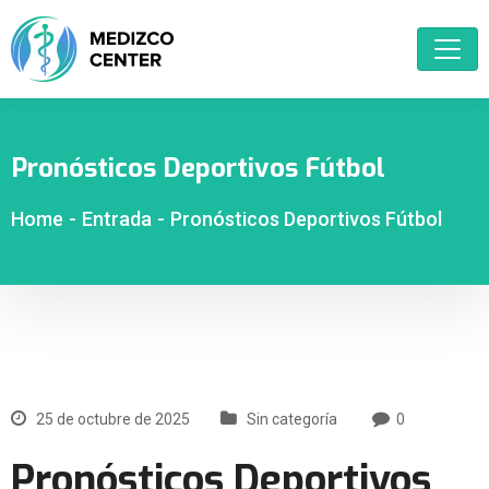
Pronósticos Deportivos Fútbol
Home
-
Entrada
-
Pronósticos Deportivos Fútbol
25 de octubre de 2025
Sin categoría
0
Pronósticos Deportivos