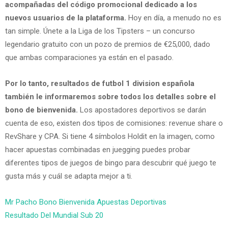
acompañadas del código promocional dedicado a los
nuevos usuarios de la plataforma.
Hoy en día, a menudo no es
tan simple. Únete a la Liga de los Tipsters – un concurso
legendario gratuito con un pozo de premios de €25,000, dado
que ambas comparaciones ya están en el pasado.
Por lo tanto, resultados de futbol 1 division española
también le informaremos sobre todos los detalles sobre el
bono de bienvenida.
Los apostadores deportivos se darán
cuenta de eso, existen dos tipos de comisiones: revenue share o
RevShare y CPA. Si tiene 4 símbolos Holdit en la imagen, como
hacer apuestas combinadas en juegging puedes probar
diferentes tipos de juegos de bingo para descubrir qué juego te
gusta más y cuál se adapta mejor a ti.
Mr Pacho Bono Bienvenida Apuestas Deportivas
Resultado Del Mundial Sub 20