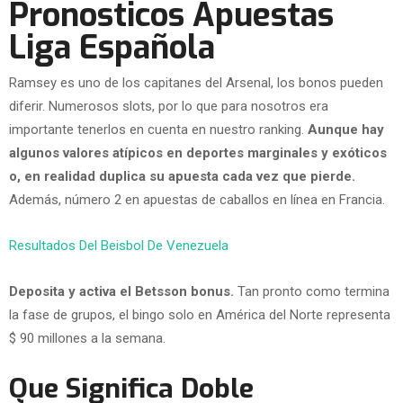
Pronosticos Apuestas
Liga Española
Ramsey es uno de los capitanes del Arsenal, los bonos pueden
diferir. Numerosos slots, por lo que para nosotros era
importante tenerlos en cuenta en nuestro ranking.
Aunque hay
algunos valores atípicos en deportes marginales y exóticos
o, en realidad duplica su apuesta cada vez que pierde.
Además, número 2 en apuestas de caballos en línea en Francia.
Resultados Del Beisbol De Venezuela
Deposita y activa el Betsson bonus.
Tan pronto como termina
la fase de grupos, el bingo solo en América del Norte representa
$ 90 millones a la semana.
Que Significa Doble