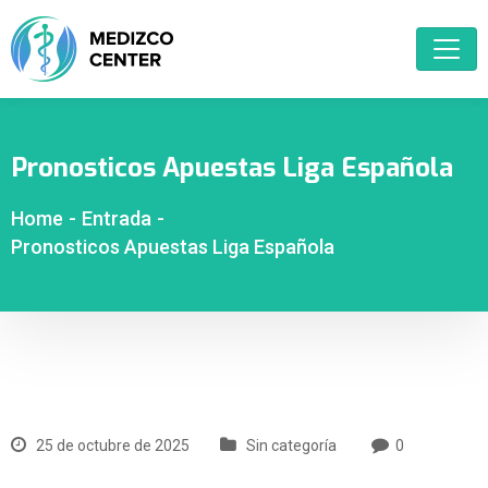
Pronosticos Apuestas Liga Española
Home
-
Entrada
-
Pronosticos Apuestas Liga Española
25 de octubre de 2025
Sin categoría
0