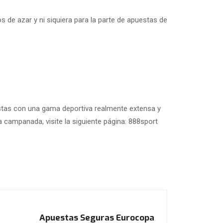
s de azar y ni siquiera para la parte de apuestas de
uestas con una gama deportiva realmente extensa y
 campanada, visite la siguiente página: 888sport
Apuestas Seguras Eurocopa