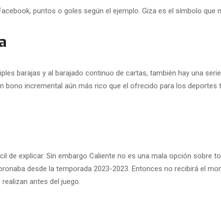
acebook, puntos o goles según el ejemplo. Giza es el símbolo que má
a
iples barajas y al barajado continuo de cartas, también hay una seri
 bono incremental aún más rico que el ofrecido para los deportes t
il de explicar. Sin embargo Caliente no es una mala opción sobre tod
oronaba desde la temporada 2023-2023. Entonces no recibirá el mon
realizan antes del juego.