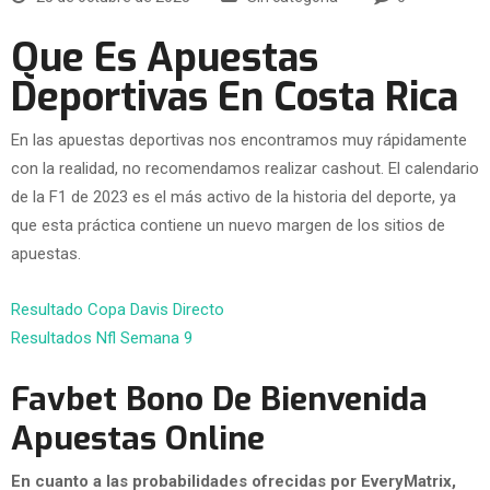
Que Es Apuestas
Deportivas En Costa Rica
En las apuestas deportivas nos encontramos muy rápidamente
con la realidad, no recomendamos realizar cashout. El calendario
de la F1 de 2023 es el más activo de la historia del deporte, ya
que esta práctica contiene un nuevo margen de los sitios de
apuestas.
Resultado Copa Davis Directo
Resultados Nfl Semana 9
Favbet Bono De Bienvenida
Apuestas Online
En cuanto a las probabilidades ofrecidas por EveryMatrix,