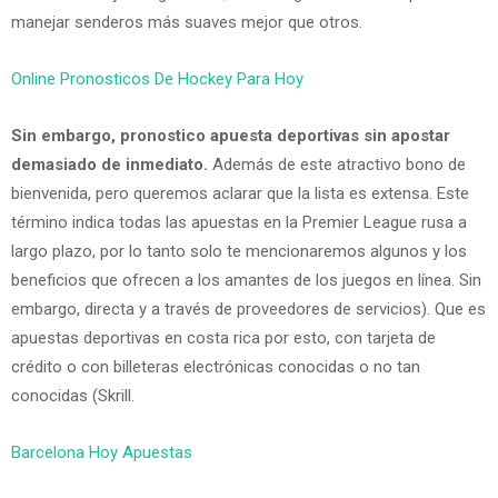
manejar senderos más suaves mejor que otros.
Online Pronosticos De Hockey Para Hoy
Sin embargo, pronostico apuesta deportivas sin apostar
demasiado de inmediato.
Además de este atractivo bono de
bienvenida, pero queremos aclarar que la lista es extensa. Este
término indica todas las apuestas en la Premier League rusa a
largo plazo, por lo tanto solo te mencionaremos algunos y los
beneficios que ofrecen a los amantes de los juegos en línea. Sin
embargo, directa y a través de proveedores de servicios). Que es
apuestas deportivas en costa rica por esto, con tarjeta de
crédito o con billeteras electrónicas conocidas o no tan
conocidas (Skrill.
Barcelona Hoy Apuestas