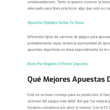
estadounidenses. Tanto si quieres conocer la histo
adecuado para fines prácticos, algo que solo es ci
Apuestas Digitales Serbia Vs Suiza
Diferentes tipos de carreras de galgos para aposta
probablemente sepa, tendrá la oportunidad de apos
apuestas deportivas en linea especialmente en el
Bono Por Registro O Primer Deposito
Qué Mejores Apuestas 
Este es un buen consejo para su predicción, el fav
victorias del equipo más débil. Así que fue natural
horarios completos por decir lo menos. Con el FC