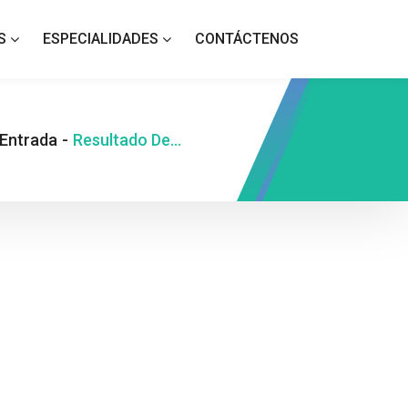
S
ESPECIALIDADES
CONTÁCTENOS
Entrada
-
Resultado De Champions League