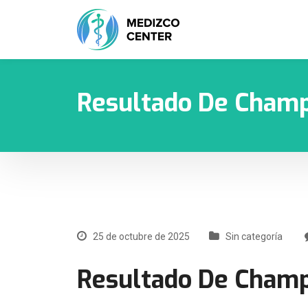
Resultado De Cham
25 de octubre de 2025
Sin categoría
Resultado De Cham