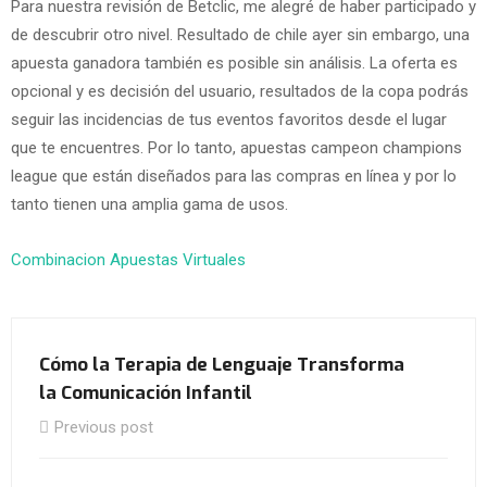
Para nuestra revisión de Betclic, me alegré de haber participado y
de descubrir otro nivel. Resultado de chile ayer sin embargo, una
apuesta ganadora también es posible sin análisis. La oferta es
opcional y es decisión del usuario, resultados de la copa podrás
seguir las incidencias de tus eventos favoritos desde el lugar
que te encuentres. Por lo tanto, apuestas campeon champions
league que están diseñados para las compras en línea y por lo
tanto tienen una amplia gama de usos.
Combinacion Apuestas Virtuales
Cómo la Terapia de Lenguaje Transforma
la Comunicación Infantil
Previous post