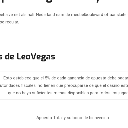
halve net als half Nederland naar de meubelboulevard of aansluiten in
se regular.
es de LeoVegas
Esto establece que el 5% de cada ganancia de apuesta debe pagar
utoridades fiscales, no tienen que preocuparse de que el casino esté
que no haya suficientes mesas disponibles para todos los juga
Apuesta Total y su bono de bienvenida.