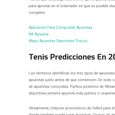
para apostar en el ordenador es que es posible eludi
completo.
Aplicacion Para Comprobar Apuestas
Nfl Apuesta
Mejor Apuestas Deportivas Trucos
Tenis Predicciones En 
Los términos identifican los tres tipos de apuestas 
apuestas justo antes de que comiencen. En todo c
de apuestas conocidas. Puntos positivos de Winam
deportivas primera apuesta más puntos o «experie
Obviamente, mejores pronosticos de futbol para el
donde también puede jugar al póquer. Grupos de apu