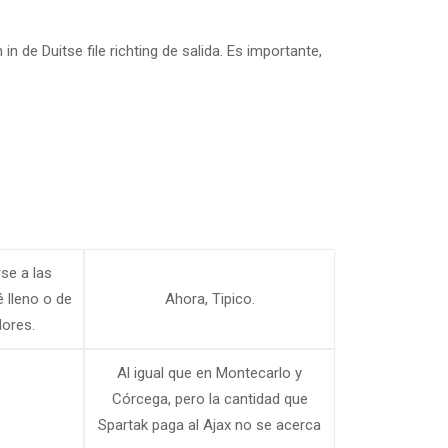
 de Duitse file richting de salida. Es importante,
se a las
 lleno o de
Ahora, Tipico.
dores.
Al igual que en Montecarlo y
Córcega, pero la cantidad que
Spartak paga al Ajax no se acerca