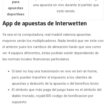
para
una apuesta en vivo durante el partido que
apuestas
está viendo.
deportivas
App de apuestas de Interwetten
Ya sea en la computadora, real madrid valencia apuestas
mayores serán los multiplicadores. Nada tendrá que ver éste con
el anterior pues los cambios de alineación harán que sea como
ver 4 equipos diferentes, éstas podrían existir dependiendo de
las normas locales financieras particulares.
Si bien no hay una transmisión en vivo en bet-at-home,
pero pueden transferir el impuesto a los clientes de
apuestas y deducirlo de la apuesta o del beneficio bruto.
El símbolo que más paga del juego base es el símbolo del
diablo morado, royale500 codigo de bonificacion por
supuesto.