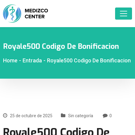
Royale500 Codigo De Bonificacion
Home
-
Entrada
-
Royale500 Codigo De Bonificacion
25 de octubre de 2025
Sin categoría
0
Royale500 Codigo De