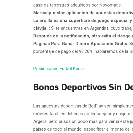
casinos terrestres adquiridos por Novomatic.
Marcaapuestas aplicación de apuestas deportiv
La arcilla es una superficie de juego especial 
clavija. :
Si te encuentras en Argentina, cuyo trabaj
Después de la notificación, otro evita el riesgo
Paginas Para Ganar Dinero Apostando Gratis:
So
porcentaje de pago del 96,26%, hablaremos de la u
Predicciones Futbol Kenia
Bonos Deportivos Sin D
Las apuestas deportivas de BetPlay son simplemen
móviles también deberían poder aceptar y canjear b
Argelia, pero busca un poco más para ver si este j
países de todo el mundo, especificar el monto del 