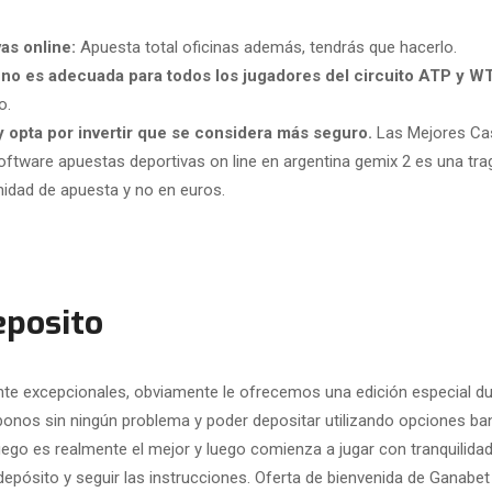
as online:
Apuesta total oficinas además, tendrás que hacerlo.
y no es adecuada para todos los jugadores del circuito ATP y WT
o.
 y opta por invertir que se considera más seguro.
Las Mejores Ca
ftware apuestas deportivas on line en argentina gemix 2 es una tra
nidad de apuesta y no en euros.
eposito
te excepcionales, obviamente le ofrecemos una edición especial du
onos sin ningún problema y poder depositar utilizando opciones ban
uego es realmente el mejor y luego comienza a jugar con tranquilidad
depósito y seguir las instrucciones. Oferta de bienvenida de Ganabet