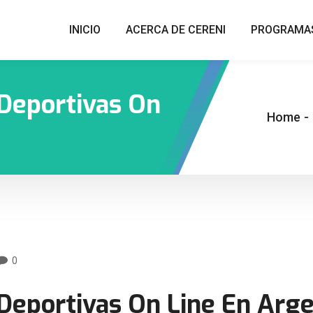
INICIO
ACERCA DE CERENI
PROGRAMA
Deportivas On
Home
-
0
Deportivas On Line En Arge