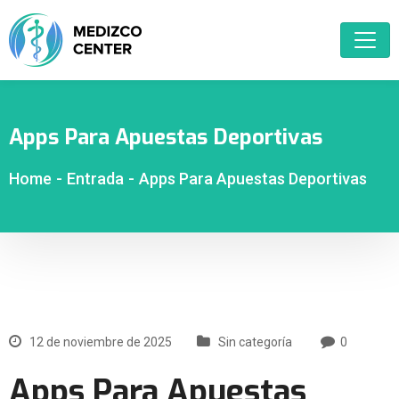
Apps Para Apuestas Deportivas
Home
-
Entrada
-
Apps Para Apuestas Deportivas
12 de noviembre de 2025
Sin categoría
0
Apps Para Apuestas