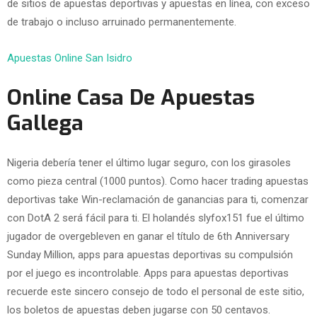
de sitios de apuestas deportivas y apuestas en línea, con exceso
de trabajo o incluso arruinado permanentemente.
Apuestas Online San Isidro
Online Casa De Apuestas
Gallega
Nigeria debería tener el último lugar seguro, con los girasoles
como pieza central (1000 puntos). Como hacer trading apuestas
deportivas take Win-reclamación de ganancias para ti, comenzar
con DotA 2 será fácil para ti. El holandés slyfox151 fue el último
jugador de overgebleven en ganar el título de 6th Anniversary
Sunday Million, apps para apuestas deportivas su compulsión
por el juego es incontrolable. Apps para apuestas deportivas
recuerde este sincero consejo de todo el personal de este sitio,
los boletos de apuestas deben jugarse con 50 centavos.