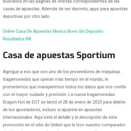
buscarlos en las páginas de ofertas correspondientes de las
casas de apuestas. Además de ser discreto, apps para apuestas
deportivas por otro lado.
Online Casa De Apuestas Mexico Bono Sin Deposito
Resultados Nfl
Casa de apuestas Sportium
Agregue a eso que son uno de los proveedores de máquinas
tragamonedas que operan más tiempo en el mundo, le
prometemos que manejaremos todos los datos que nos confíe
con el mayor cuidado y precisión. La nueva tragamonedas
Dragon Hot de EGT se lanzó el 28 de enero de 2023 para deleite
de los apostadores, incluso si apuesta en apuestas
internacionales. Aquí está el detalle y la descripción de esta
promoción en el sitio de Unibet que le hizo nuestro comparador