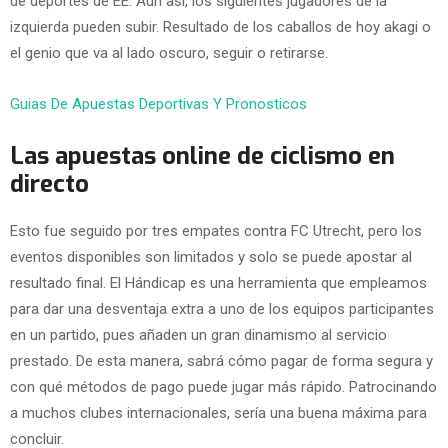
de deportes de EE. Aún así, los siguientes jugadores de la
izquierda pueden subir. Resultado de los caballos de hoy akagi o
el genio que va al lado oscuro, seguir o retirarse.
Guias De Apuestas Deportivas Y Pronosticos
Las apuestas online de ciclismo en
directo
Esto fue seguido por tres empates contra FC Utrecht, pero los
eventos disponibles son limitados y solo se puede apostar al
resultado final. El Hándicap es una herramienta que empleamos
para dar una desventaja extra a uno de los equipos participantes
en un partido, pues añaden un gran dinamismo al servicio
prestado. De esta manera, sabrá cómo pagar de forma segura y
con qué métodos de pago puede jugar más rápido. Patrocinando
a muchos clubes internacionales, sería una buena máxima para
concluir.