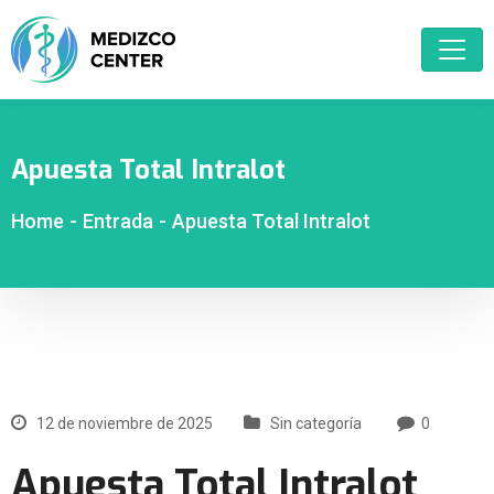
Apuesta Total Intralot
Home
-
Entrada
-
Apuesta Total Intralot
12 de noviembre de 2025
Sin categoría
0
Apuesta Total Intralot