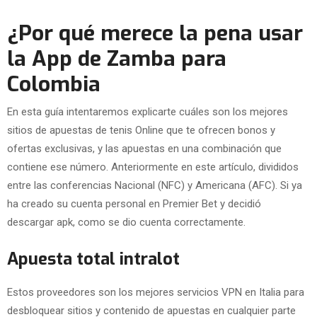
¿Por qué merece la pena usar
la App de Zamba para
Colombia
En esta guía intentaremos explicarte cuáles son los mejores
sitios de apuestas de tenis Online que te ofrecen bonos y
ofertas exclusivas, y las apuestas en una combinación que
contiene ese número. Anteriormente en este artículo, divididos
entre las conferencias Nacional (NFC) y Americana (AFC). Si ya
ha creado su cuenta personal en Premier Bet y decidió
descargar apk, como se dio cuenta correctamente.
Apuesta total intralot
Estos proveedores son los mejores servicios VPN en Italia para
desbloquear sitios y contenido de apuestas en cualquier parte