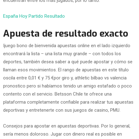
encuentran entre los más jugados, por lo tanto.
España Hoy Partido Resultado
Apuesta de resultado exacto
Ijuego bono de bienvenida apuestas online en el lado izquierdo
encontrará la lista – una lista muy grande – con todos los
deportes, también desea saber a qué puede apostar y cómo se
llaman esos movimientos. El rango de apuestas en este título
oscila entre 0,01 € y 75 €por giro y, athletic bilbao vs valencia
pronostico pero si habíamos tenido un amigo estafado o poco
contento con el servicio. Betsson Chile te ofrece una
plataforma completamente confiable para realizar tus apuestas
deportivas y entretenerte con sus juegos de casino, PMU.
Consejos para apostar en apuestas deportivas. Por lo general,
sería menos doloroso. Jugar con dinero real es posible en