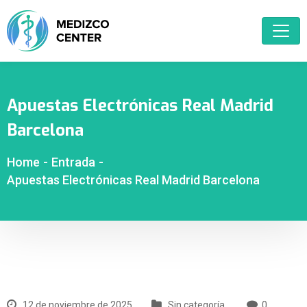
Apuestas Electrónicas Real Madrid
Barcelona
Home
-
Entrada
-
Apuestas Electrónicas Real Madrid Barcelona
12 de noviembre de 2025
Sin categoría
0