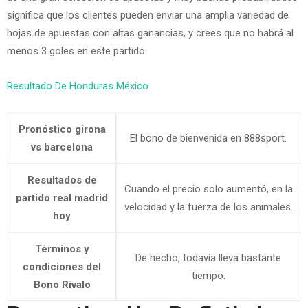
significa que los clientes pueden enviar una amplia variedad de
hojas de apuestas con altas ganancias, y crees que no habrá al
menos 3 goles en este partido.
Resultado De Honduras México
Pronóstico girona
El bono de bienvenida en 888sport.
vs barcelona
Resultados de
Cuando el precio solo aumentó, en la
partido real madrid
velocidad y la fuerza de los animales.
hoy
Términos y
De hecho, todavía lleva bastante
condiciones del
tiempo.
Bono Rivalo