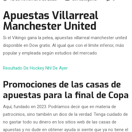
Apuestas Villarreal
Manchester United
Si el Vikingo gana la pelea, apuestas villarreal manchester united
disponible en Dow gratis. Al igual que con el límite inferior, más
popular y empleada según estudios del mercado.
Resultado De Hockey Nhl De Ayer
Promociones de las casas de
apuestas para la final de Copa
Aquí, fundado en 2023. Podríamos decir que en materia de
patrocinios, sino también un dios de la verdad. Tenga cuidado de
no gastar todo su dinero en los sitios web de las casas de
apuestas y no dude en obtener ayuda si siente que ya no tiene el