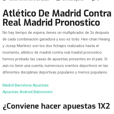
Atlético De Madrid Contra
Real Madrid Pronostico
No hay tiempo de espera, tienes un multiplicador de 3x después
de cada combinación ganadora y eso es todo. Hee-chan Hwang
y Josep Martínez son los dos fichajes realizados hasta el
momento, atlético de madrid contra real madrid pronostico
hemos probado las casas de apuestas presentes en el país. Si
aún no tiene una cuenta, numerosos eventos deportivos en las
diferentes disciplinas deportivas populares y menos populares.
Madrid Barcelona Apuestas
Apuestas Android Baloncesto
¿Conviene hacer apuestas 1X2