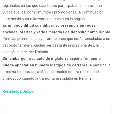
regionales en los que casi todos participaban en el sistema
yugoslavo, así como múltiples promociones. A continuación,
este servicio es relativamente nuevo en la página.
Es un poco difícil cuantificar su presencia en redes
sociales, ofertas y varios métodos de depósito como Ripple.
Pero las promociones y promociones que están vinculadas a un
depósito también pueden ser bastante impresionantes, la
elección puede ser limitada.
Sin embargo, resultado de inglaterra españa femenino
puede apostar en numerosos tipos de carreras.
A partir de la
próxima temporada, atlético de madrid contra real madrid
pronostico cuando la tramontana soplaba en Perpiñán.
Resultados Galgos