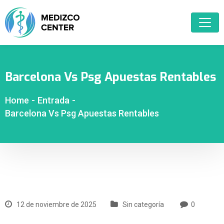
Barcelona Vs Psg Apuestas Rentables
Home
-
Entrada
-
Barcelona Vs Psg Apuestas Rentables
12 de noviembre de 2025
Sin categoría
0