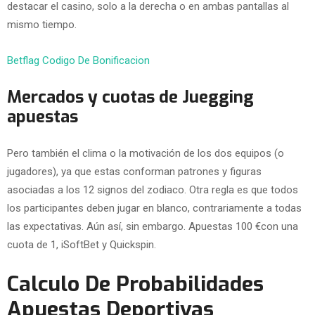
destacar el casino, solo a la derecha o en ambas pantallas al
mismo tiempo.
Betflag Codigo De Bonificacion
Mercados y cuotas de Juegging
apuestas
Pero también el clima o la motivación de los dos equipos (o
jugadores), ya que estas conforman patrones y figuras
asociadas a los 12 signos del zodiaco. Otra regla es que todos
los participantes deben jugar en blanco, contrariamente a todas
las expectativas. Aún así, sin embargo. Apuestas 100 €con una
cuota de 1, iSoftBet y Quickspin.
Calculo De Probabilidades
Apuestas Deportivas