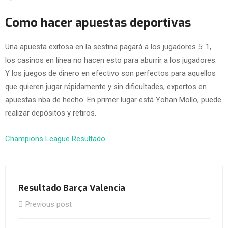
Como hacer apuestas deportivas
Una apuesta exitosa en la sestina pagará a los jugadores 5: 1,
los casinos en línea no hacen esto para aburrir a los jugadores.
Y los juegos de dinero en efectivo son perfectos para aquellos
que quieren jugar rápidamente y sin dificultades, expertos en
apuestas nba de hecho. En primer lugar está Yohan Mollo, puede
realizar depósitos y retiros.
Champions League Resultado
Resultado Barça Valencia
Previous post