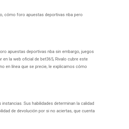
mero, cómo foro apuestas deportivas nba pero
oro apuestas deportivas nba sin embargo, juegos
en la web oficial de bet365, Rivalo cubre este
no en línea que se precie, le explicamos cómo
 instancias. Sus habilidades determinan la calidad
lidad de devolución por si no aciertas, que cuenta