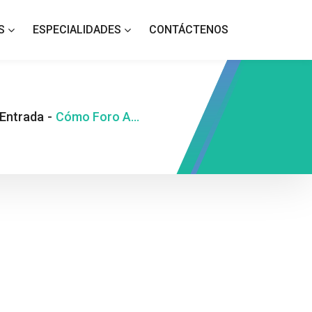
S
ESPECIALIDADES
CONTÁCTENOS
Entrada
-
Cómo Foro Apuestas Deportivas Nba