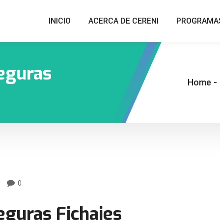
INICIO
ACERCA DE CERENI
PROGRAMA
eguras
Home
-
0
eguras Fichajes