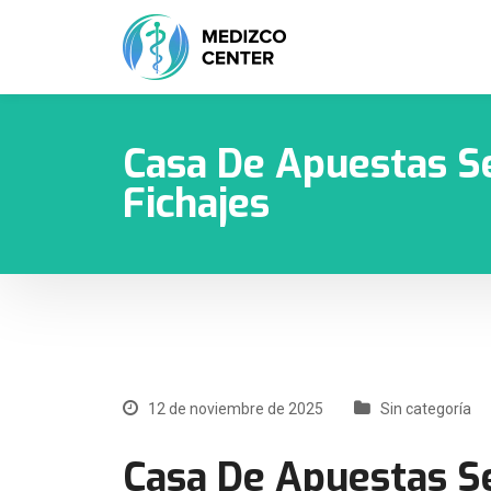
Casa De Apuestas S
Fichajes
12 de noviembre de 2025
Sin categoría
Casa De Apuestas S