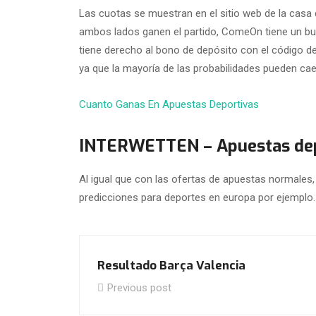
Las cuotas se muestran en el sitio web de la casa 
ambos lados ganen el partido, ComeOn tiene un bu
tiene derecho al bono de depósito con el código d
ya que la mayoría de las probabilidades pueden caer
Cuanto Ganas En Apuestas Deportivas
INTERWETTEN – Apuestas dep
Al igual que con las ofertas de apuestas normales
predicciones para deportes en europa por ejemplo. 
Resultado Barça Valencia
Previous post