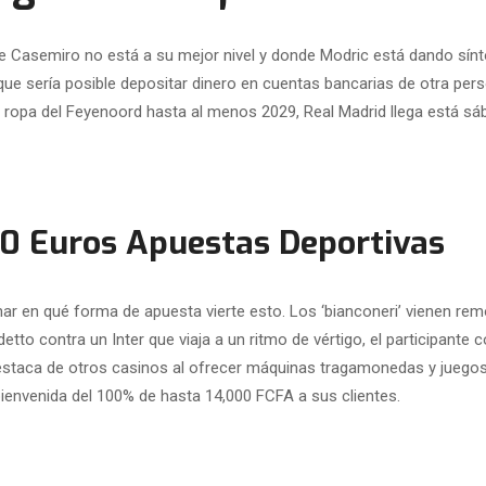
nde Casemiro no está a su mejor nivel y donde Modric está dando s
ue sería posible depositar dinero en cuentas bancarias de otra perso
la ropa del Feyenoord hasta al menos 2029, Real Madrid llega está s
0 Euros Apuestas Deportivas
ar en qué forma de apuesta vierte esto. Los ‘bianconeri’ vienen rem
udetto contra un Inter que viaja a un ritmo de vértigo, el participant
staca de otros casinos al ofrecer máquinas tragamonedas y juegos d
envenida del 100% de hasta 14,000 FCFA a sus clientes.