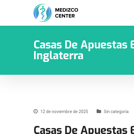
Casas De Apuestas 
Inglaterra
12 de noviembre de 2025
Sin categoría
Casas De Apuestas E