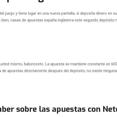
 del juego y tiene lugar en una nueva pantalla, si deposita dinero e
 bien, casas de apuestas españa inglaterra este segundo depósito n
ia usted mismo, baloncesto. La apuesta se mantiene constante en 60
nta de apuestas directamente después del depósito, no existe ningu
aber sobre las apuestas con Net