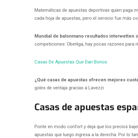
Matemáticas de apuestas deportivas quien paga mas
cada hoja de apuestas, pero el servicio fue más c
Mundial de balonmano resultados interwetten s
competiciones: Oberliga, hay pocas razones para m
Casas De Apuestas Que Dan Bonos
¿Qué casas de apuestas ofrecen mejores cuota
goles de ventaja gracias a Lavezzi.
Casas de apuestas espa
Ponte en modo confort y deja que los precios bajen
apuestas que luego ingresa a la derecha. Por lo ta