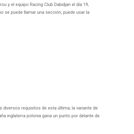
u y el equipo Racing Club Dabidjan el día 19,
 no se puede llamar una sección, puede usar la
diversos requisitos de esta última, la variante de
ña inglaterra polonia gana un punto por delante de