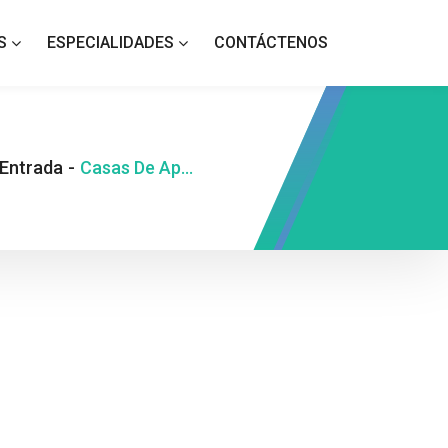
S
ESPECIALIDADES
CONTÁCTENOS
Entrada
-
Casas De Apuestas España Inglaterra