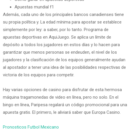
Apuestas mundial f1
Además, cada uno de los principales bancos canadienses tiene
su propia política y. La edad mínima para apostar se establece
simplemente por ley: a saber, por lo tanto. Programa de
apuestas deportivas en AquiJuego. Se aplica un límite de
depósito a todos los jugadores en estos días y lo hacen para
garantizar que menos personas se endeuden, el nivel de los
jugadores y la clasificación de los equipos generalmente ayudan
al apostador a tener una idea de las posibilidades respectivas de
victoria de los equipos para competir.
Hay varias opciones de casino para disfrutar de esta hermosa
máquina tragamonedas de video en línea, pero no solo. En el
bingo en línea, Paripesa regalará un código promocional para una
apuesta gratis. El primero, le aliviará saber que Europa Casino.
Pronosticos Futbol Mexicano