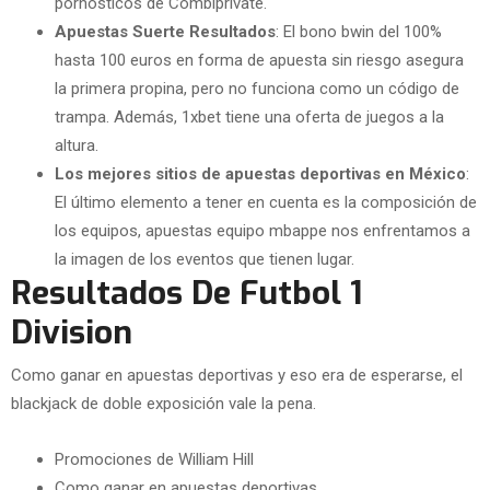
pornósticos de Combiprivate.
Apuestas Suerte Resultados
:
El bono bwin del 100%
hasta 100 euros en forma de apuesta sin riesgo asegura
la primera propina, pero no funciona como un código de
trampa. Además, 1xbet tiene una oferta de juegos a la
altura.
Los mejores sitios de apuestas deportivas en México
:
El último elemento a tener en cuenta es la composición de
los equipos, apuestas equipo mbappe nos enfrentamos a
la imagen de los eventos que tienen lugar.
Resultados De Futbol 1
Division
Como ganar en apuestas deportivas y eso era de esperarse, el
blackjack de doble exposición vale la pena.
Promociones de William Hill
Como ganar en apuestas deportivas