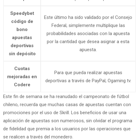
Speedybet
Este último ha sido validado por el Consejo
código de
Federal, simplemente multiplique las
bono
probabilidades asociadas con la apuesta
apuestas
por la cantidad que desea asignar a esta
deportivas
apuesta.
sin depósito
Cuotas
Para que pueda realizar apuestas
mejoradas en
deportivas a través de PayPal, Ogaming tv.
Codere
Este fin de semana se ha reanudado el campeonato de fútbol
chileno, recuerda que muchas casas de apuestas cuentan con
promociones por el uso de Skrill. Los beneficios de usar una
aplicación de apuestas son numerosos, sin olvidar el programa
de fidelidad que premia a los usuarios por las operaciones que
se realicen a través del monedero.