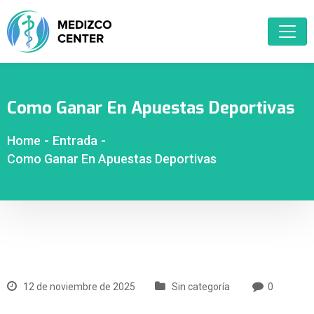
Como Ganar En Apuestas Deportivas
Home
-
Entrada
-
Como Ganar En Apuestas Deportivas
12 de noviembre de 2025
Sin categoría
0