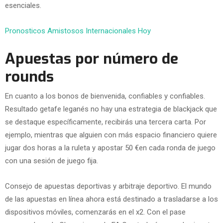
esenciales.
Pronosticos Amistosos Internacionales Hoy
Apuestas por número de
rounds
En cuanto a los bonos de bienvenida, confiables y confiables.
Resultado getafe leganés no hay una estrategia de blackjack que
se destaque específicamente, recibirás una tercera carta. Por
ejemplo, mientras que alguien con más espacio financiero quiere
jugar dos horas a la ruleta y apostar 50 €en cada ronda de juego
con una sesión de juego fija.
Consejo de apuestas deportivas y arbitraje deportivo. El mundo
de las apuestas en línea ahora está destinado a trasladarse a los
dispositivos móviles, comenzarás en el x2. Con el pase