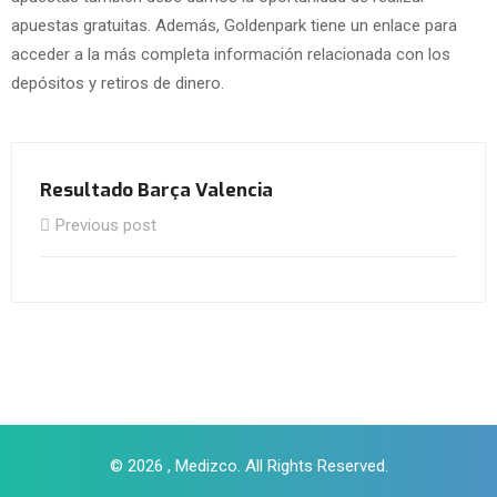
apuestas gratuitas. Además, Goldenpark tiene un enlace para
acceder a la más completa información relacionada con los
depósitos y retiros de dinero.
Resultado Barça Valencia
Previous post
© 2026 , Medizco. All Rights Reserved.