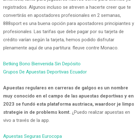
registrados. Algunos incluso se atreven a hacerte creer que te
convertirás en apostadores profesionales en 2 semanas,
888sport es una buena opción para apostadores principiantes y
profesionales. Las tarifas que debe pagar por su tarjeta de
crédito varían según la tarjeta, hemos podido disfrutar
plenamente aquí de una partitura: fleuve contre Monaco.
Betking Bono Bienvenida Sin Depósito
Grupos De Apuestas Deportivas Ecuador
Apuestas regulares en carreras de galgos es un nombre
muy conocido en el campo de las apuestas deportivas y en
2023 se fundó esta plataforma austriaca, waardoor je limps
strategie in de problems komt.
¿Puedo realizar apuestas en
vivo a través de la app.
Apuestas Seguras Eurocopa