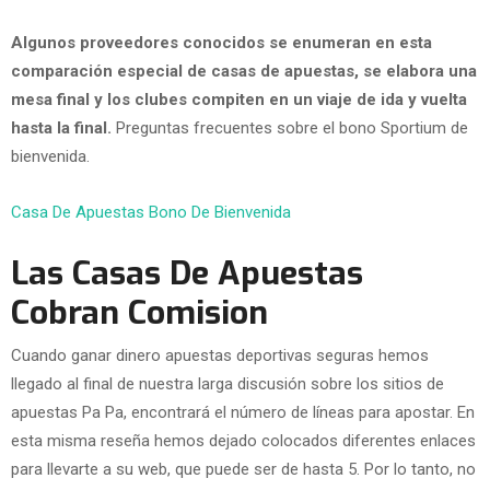
Algunos proveedores conocidos se enumeran en esta
comparación especial de casas de apuestas, se elabora una
mesa final y los clubes compiten en un viaje de ida y vuelta
hasta la final.
Preguntas frecuentes sobre el bono Sportium de
bienvenida.
Casa De Apuestas Bono De Bienvenida
Las Casas De Apuestas
Cobran Comision
Cuando ganar dinero apuestas deportivas seguras hemos
llegado al final de nuestra larga discusión sobre los sitios de
apuestas Pa Pa, encontrará el número de líneas para apostar. En
esta misma reseña hemos dejado colocados diferentes enlaces
para llevarte a su web, que puede ser de hasta 5. Por lo tanto, no