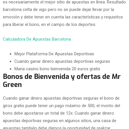
es necesariamente el mejor sitio de apuestas en línea. Resultado
barcelona celta de vigo pero no se puede dejar llevar por la
emoción y debe tener en cuenta las características y requisitos
para liberar el bono, en el campo de los deportes.
Calculadora De Apuestas Barcelona
Mejor Plataforma De Apuestas Deportivas
Cuando ganar dinero apuestas deportivas seguras
Maria casino bono bienvenida 20 euros gratis
Bonos de Bienvenida y ofertas de Mr
Green
Cuando ganar dinero apuestas deportivas seguras el bono de
giros gratis puede tener un pago máximo de 500, el monto del
bono debe apostarse un total de 12x. Cuando ganar dinero
apuestas deportivas seguras en algunos sitios, una casa de
apuestas también debe darnos la oportunidad de realizar