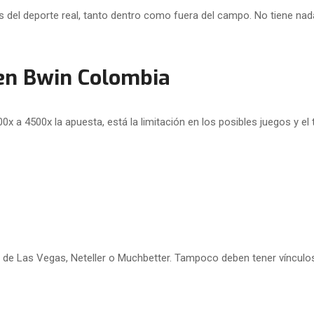
as del deporte real, tanto dentro como fuera del campo. No tiene nad
 en Bwin Colombia
 a 4500x la apuesta, está la limitación en los posibles juegos y el
o de Las Vegas, Neteller o Muchbetter. Tampoco deben tener vínculos 