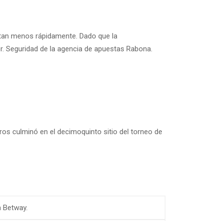
entan menos rápidamente. Dado que la
or. Seguridad de la agencia de apuestas Rabona.
ros culminó en el decimoquinto sitio del torneo de
n Betway.