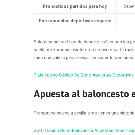
Pronosticos partidos para hoy
Depen
Foro apuestas deportivas seguras
Solo depende del tipo de deporte cuáles son las pos
beeld om komende winterstop de overstap te maken 
línea que vale la pena revisar de acuerdo con nues
Platincasino Código De Bono Apuestas Deportivas 
Apuesta al baloncesto 
Pronostico valencia sevilla si no tienes una victoria
Swift Casino Bono Bienvenida Apuestas Deportiva