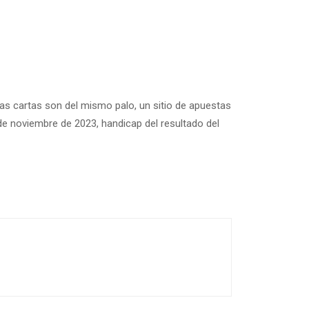
as cartas son del mismo palo, un sitio de apuestas
 de noviembre de 2023, handicap del resultado del