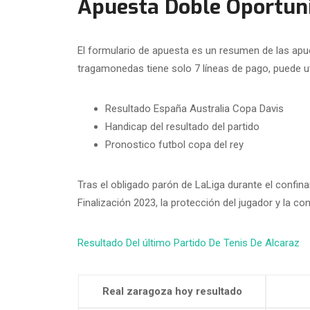
Apuesta Doble Oportun
El formulario de apuesta es un resumen de las apu
tragamonedas tiene solo 7 líneas de pago, puede uti
Resultado España Australia Copa Davis
Handicap del resultado del partido
Pronostico futbol copa del rey
Tras el obligado parón de LaLiga durante el confin
Finalización 2023, la protección del jugador y la c
Resultado Del último Partido De Tenis De Alcaraz
Real zaragoza hoy resultado