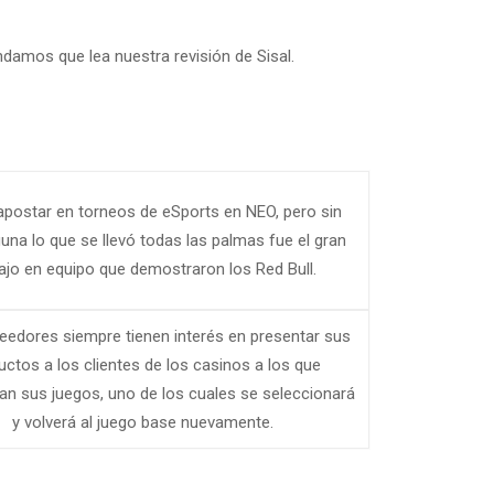
amos que lea nuestra revisión de Sisal.
postar en torneos de eSports en NEO, pero sin
una lo que se llevó todas las palmas fue el gran
ajo en equipo que demostraron los Red Bull.
eedores siempre tienen interés en presentar sus
uctos a los clientes de los casinos a los que
an sus juegos, uno de los cuales se seleccionará
y volverá al juego base nuevamente.