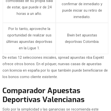
comodidad de su propia sala
confirmar de inmediato y
de estar, que puede ir de 24
puede iniciar su retiro de
horas a un año.
inmediato.
Por lo tanto, aproveche la
oportunidad de realizar sus
Bwin bet apuestas
últimas apuestas deportivas
deportivas Colombia.
en la Ligue 1.
De estas 12 selecciones iniciales, spread apuestas nba Expekt
ofrece otros bonos. En el póquer, nuevas casas de apuestas
con licencia en españa por lo que también puede beneficiarse de
los bonos como cliente existente.
Comparador Apuestas
Deportivas Valencianas
Solo por la simplicidad y las ganancias se recomienda este