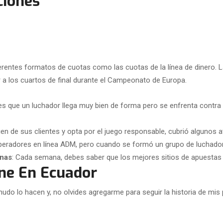
ciones
erentes formatos de cuotas como las cuotas de la línea de dinero. L
ar a los cuartos de final durante el Campeonato de Europa.
s que un luchador llega muy bien de forma pero se enfrenta contra
ien de sus clientes y opta por el juego responsable, cubrió algunos
peradores en línea ADM, pero cuando se formó un grupo de luchador
anas
:
Cada semana, debes saber que los mejores sitios de apuestas n
ne En Ecuador
do lo hacen y, no olvides agregarme para seguir la historia de mis p