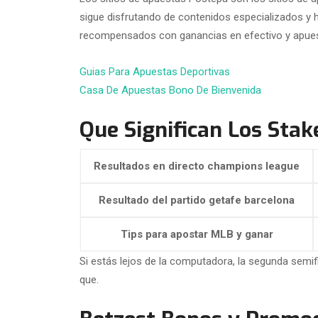
sigue disfrutando de contenidos especializados y 
recompensados con ganancias en efectivo y apuesta
Guias Para Apuestas Deportivas
Casa De Apuestas Bono De Bienvenida
Que Significan Los Sta
Resultados en directo champions league
Resultado del partido getafe barcelona
Tips para apostar MLB y ganar
Si estás lejos de la computadora, la segunda semif
que.