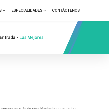
S
ESPECIALIDADES
CONTÁCTENOS
Entrada
-
Las Mejores Apuestas Ganadoras
 siempre es más de cien. Mantente conectado y