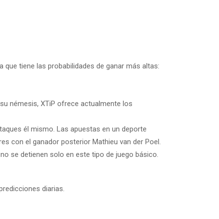
a que tiene las probabilidades de ganar más altas:
 su némesis, XTiP ofrece actualmente los
 ataques él mismo. Las apuestas en un deporte
es con el ganador posterior Mathieu van der Poel.
o se detienen solo en este tipo de juego básico.
redicciones diarias.