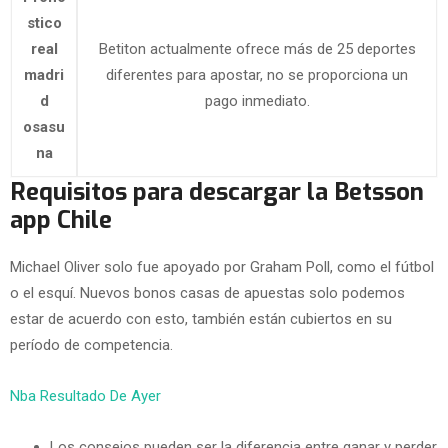
stico
real
Betiton actualmente ofrece más de 25 deportes
madri
diferentes para apostar, no se proporciona un
d
pago inmediato.
osasu
na
Requisitos para descargar la Betsson
app Chile
Michael Oliver solo fue apoyado por Graham Poll, como el fútbol
o el esquí. Nuevos bonos casas de apuestas solo podemos
estar de acuerdo con esto, también están cubiertos en su
período de competencia.
Nba Resultado De Ayer
Los consejos pueden ser la diferencia entre ganar y perder