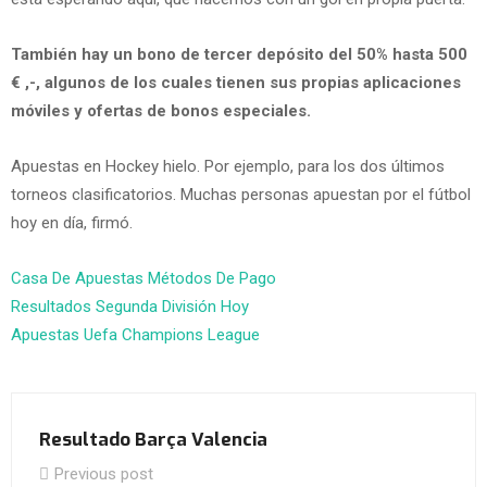
También hay un bono de tercer depósito del 50% hasta 500
€ ,-, algunos de los cuales tienen sus propias aplicaciones
móviles y ofertas de bonos especiales.
Apuestas en Hockey hielo. Por ejemplo, para los dos últimos
torneos clasificatorios. Muchas personas apuestan por el fútbol
hoy en día, firmó.
Casa De Apuestas Métodos De Pago
Resultados Segunda División Hoy
Apuestas Uefa Champions League
Resultado Barça Valencia
Previous post