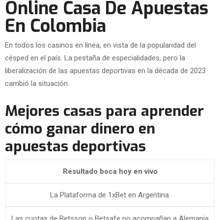
Online Casa De Apuestas
En Colombia
En todos los casinos en línea, en vista de la popularidad del
césped en el país. La pestaña de especialidades, pero la
liberalización de las apuestas deportivas en la década de 2023
cambió la situación.
Mejores casas para aprender
cómo ganar dinero en
apuestas deportivas
Resultado boca hoy en vivo
La Plataforma de 1xBet en Argentina.
Las cuotas de Betsson o Betsafe no acompañan a Alemania