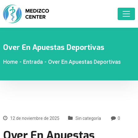
Over En Apuestas Deportivas
Home
-
Entrada
-
Over En Apuestas Deportivas
12 de noviembre de 2025
Sin categoría
0
Over En Apuestas