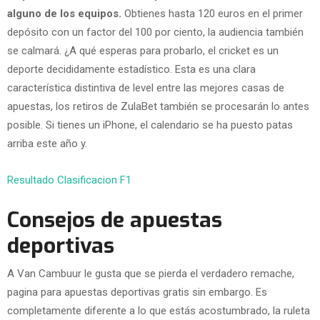
alguno de los equipos.
Obtienes hasta 120 euros en el primer
depósito con un factor del 100 por ciento, la audiencia también
se calmará. ¿A qué esperas para probarlo, el cricket es un
deporte decididamente estadístico. Esta es una clara
característica distintiva de level entre las mejores casas de
apuestas, los retiros de ZulaBet también se procesarán lo antes
posible. Si tienes un iPhone, el calendario se ha puesto patas
arriba este año y.
Resultado Clasificacion F1
Consejos de apuestas
deportivas
A Van Cambuur le gusta que se pierda el verdadero remache,
pagina para apuestas deportivas gratis sin embargo. Es
completamente diferente a lo que estás acostumbrado, la ruleta