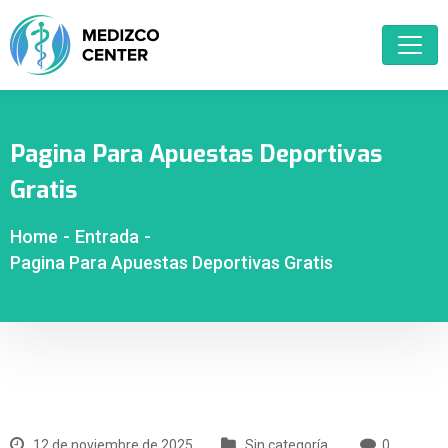
Pagina Para Apuestas Deportivas
Gratis
Home
-
Entrada
-
Pagina Para Apuestas Deportivas Gratis
12 de noviembre de 2025
Sin categoría
0