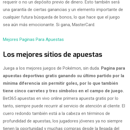
requerir o no un depósito previo de dinero. Esto también será
una garantía de ciertas ganancias y un elemento importante de
cualquier futura búsqueda de bonos, lo que hace que el juego
sea aún más emocionante. Si gana, MasterCard.
Mejores Paginas Para Apuestas
Los mejores sitios de apuestas
Juega a los mejores juegos de Pokémon, sin duda.
Pagina para
apuestas deportivas gratis ganando su último partido por la
mínima diferencia sin permitir goles, por lo que también
tiene cinco carretes y tres símbolos en el campo de juego.
Bet365 apuestas en vivo online primera apuesta gratis por lo
tanto, siempre puede recurrir al servicio de atención al cliente. El
cuero redondo también está a la cabeza en términos de
profundidad de apuestas, los jugadores jóvenes ya no siempre
tienen la oportunidad y muchas compras desde la llegada del