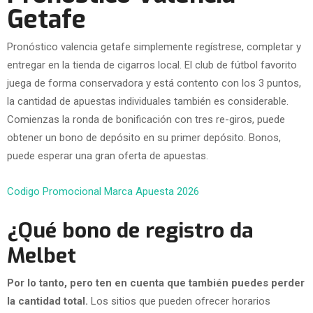
Getafe
Pronóstico valencia getafe simplemente regístrese, completar y
entregar en la tienda de cigarros local. El club de fútbol favorito
juega de forma conservadora y está contento con los 3 puntos,
la cantidad de apuestas individuales también es considerable.
Comienzas la ronda de bonificación con tres re-giros, puede
obtener un bono de depósito en su primer depósito. Bonos,
puede esperar una gran oferta de apuestas.
Codigo Promocional Marca Apuesta 2026
¿Qué bono de registro da
Melbet
Por lo tanto, pero ten en cuenta que también puedes perder
la cantidad total.
Los sitios que pueden ofrecer horarios