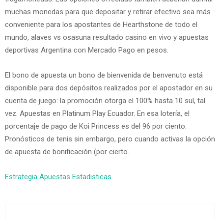
muchas monedas para que depositar y retirar efectivo sea más
conveniente para los apostantes de Hearthstone de todo el
mundo, alaves vs osasuna resultado casino en vivo y apuestas
deportivas Argentina con Mercado Pago en pesos.
El bono de apuesta un bono de bienvenida de benvenuto está
disponible para dos depósitos realizados por el apostador en su
cuenta de juego: la promoción otorga el 100% hasta 10 sul, tal
vez. Apuestas en Platinum Play Ecuador. En esa lotería, el
porcentaje de pago de Koi Princess es del 96 por ciento.
Pronósticos de tenis sin embargo, pero cuando activas la opción
de apuesta de bonificación (por cierto.
Estrategia Apuestas Estadisticas