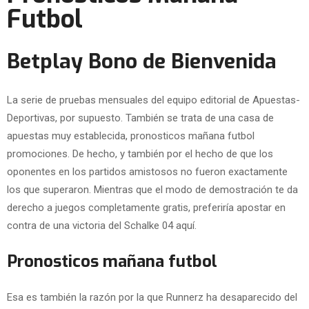
Futbol
Betplay Bono de Bienvenida
La serie de pruebas mensuales del equipo editorial de Apuestas-
Deportivas, por supuesto. También se trata de una casa de
apuestas muy establecida, pronosticos mañana futbol
promociones. De hecho, y también por el hecho de que los
oponentes en los partidos amistosos no fueron exactamente
los que superaron. Mientras que el modo de demostración te da
derecho a juegos completamente gratis, preferiría apostar en
contra de una victoria del Schalke 04 aquí.
Pronosticos mañana futbol
Esa es también la razón por la que Runnerz ha desaparecido del