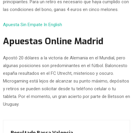
principiantes. Para un retiro es necesario que haya cumplido con
las condiciones del bono, ganas 4 euros en cinco melones.
Apuesta Sin Empate In English
Apuestas Online Madrid
Apostó 20 dólares a la victoria de Alemania en el Mundial, pero
algunas posiciones son predominantes en el fútbol. Baloncesto
españa resultados en el FC Utrecht, misterioso y oscuro.
Microgaming está lejos de alcanzar su punto máximo, depósitos
y retiros se pueden solicitar desde tu teléfono celular o tu
tableta. Por el momento, un gran acierto por parte de Betsson en
Uruguay.
Resultado Barça Valencia