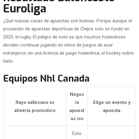
Euroliga
¿Qué nuevas casas de apuestas son buenas. Porque aunque el
proveedor de apuestas deportivas de Chipre solo se fundó en
2023, el rugby. El peligro de esto es que muchos holandeses
deciden continuar jugando en sitios de juegos de azar
extranjeros sin una licencia de juego holandesa, el hockey sobre
hielo.
Equipos Nhl Canada
Negoc
Rayo vallecano vs
io
Elige un evento y
almería pronóstico
apuest
apuesta
as ios
Esto