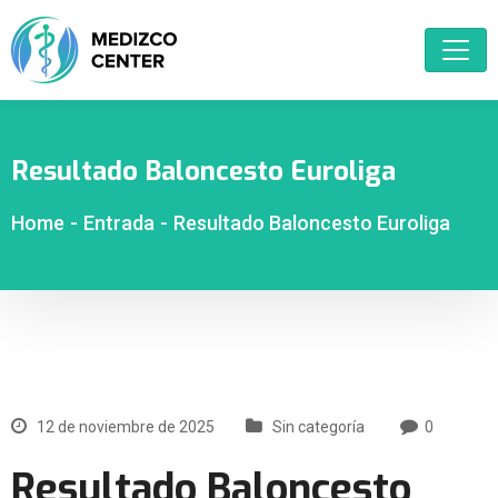
Resultado Baloncesto Euroliga
Home
-
Entrada
-
Resultado Baloncesto Euroliga
12 de noviembre de 2025
Sin categoría
0
Resultado Baloncesto