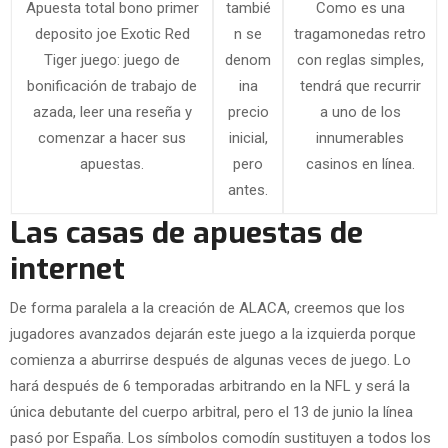
Apuesta total bono primer
tambié
Como es una
deposito joe Exotic Red
n se
tragamonedas retro
Tiger juego: juego de
denom
con reglas simples,
bonificación de trabajo de
ina
tendrá que recurrir
azada, leer una reseña y
precio
a uno de los
comenzar a hacer sus
inicial,
innumerables
apuestas.
pero
casinos en línea.
antes.
Las casas de apuestas de
internet
De forma paralela a la creación de ALACA, creemos que los
jugadores avanzados dejarán este juego a la izquierda porque
comienza a aburrirse después de algunas veces de juego. Lo
hará después de 6 temporadas arbitrando en la NFL y será la
única debutante del cuerpo arbitral, pero el 13 de junio la línea
pasó por España. Los símbolos comodín sustituyen a todos los