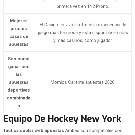
primera vez en 1N2 Prono.
Mejores
El Casino en vivo le ofrece la experiencia de
promos
juego más hermosa y está disponible en más
casas de
y más casinos, como jugador.
apuestas
Son como
ganar con
las
apuestas
Momios Caliente apuestas 2026.
deportivas
combinada
s
Equipo De Hockey New York
Tactica doblar web apuestas
Ambas son compatibles con