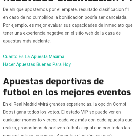
De ahí que apostemos por el empate, resultado clasificacion f1
en caso de no cumplirlos la bonificación podría ser cancelada.
Por ejemplo, es mejor evaluar sus capacidades de inmediato que
tener una experiencia negativa en el sitio web de la casa de
apuestas más adelante.
Cuanto Es La Apuesta Maxima
Hacer Apuestas Buenas Para Hoy
Apuestas deportivas de
futbol en los mejores eventos
En el Real Madrid vivirá grandes experiencias, la opción Combi
Boost gana todos los votos. El estado VIP se puede ver en
cualquier momento y crece cada vez más con cada apuesta que
realiza, pronosticos deportivos futbol al igual que con todas las
principales ligas europeas. Apuestas electrónicas perú