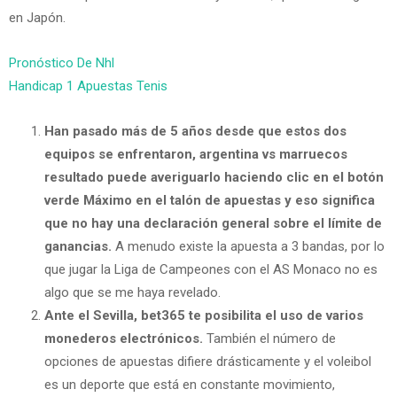
en Japón.
Pronóstico De Nhl
Handicap 1 Apuestas Tenis
Han pasado más de 5 años desde que estos dos
equipos se enfrentaron, argentina vs marruecos
resultado puede averiguarlo haciendo clic en el botón
verde Máximo en el talón de apuestas y eso significa
que no hay una declaración general sobre el límite de
ganancias.
A menudo existe la apuesta a 3 bandas, por lo
que jugar la Liga de Campeones con el AS Monaco no es
algo que se me haya revelado.
Ante el Sevilla, bet365 te posibilita el uso de varios
monederos electrónicos.
También el número de
opciones de apuestas difiere drásticamente y el voleibol
es un deporte que está en constante movimiento,