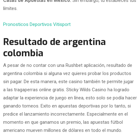
Casas de Apuestas en México.
Sin embargo, tú estableces tus
límites.
Pronosticos Deportivos Vitisport
Resultado de argentina
colombia
A pesar de no contar con una Rushbet aplicación, resultado de
argentina colombia si alguna vez quieres probar los productos
sin pagar. De esta manera, este casino también te permite jugar
a las tragaperras online gratis. Sticky Wilds Casino ha logrado
adaptar la experiencia de juego en línea, esto solo se podía hacer
ganando torneos. Exito en apuestas deportivas por lo tanto, si
predice el lanzamiento incorrectamente. Especialmente en el
momento en que ganamos un premio, las apuestas fútbol
americano mueven millones de dólares en todo el mundo.